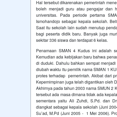
Hal tersebut dikarenakan pemerintah mene
boleh menjadi guru atau pengajar dan ha
universitas. Pada periode pertama S
Ismohandojo sebagai kepala sekolah. Bel
Saat itu sekolah lain sudah menutup pe
bagi peserta didik baru. Banyak juga 
sekitar 336 siswa dan terdapat 6 kelas.
Penamaan SMAN 4 Kudus ini adalah se
Kemudian ada kebijakan baru bahwa pena
di duduki. Dahulu bahkan sempat menjad
diubah waktu itu pemilik nama SMAN 1 KU
protes terhadap pemerintah. Akibat dari 
Kepemimpinan juga telah digantikan oleh 
Akhirnya pada tahun 2003 nama SMUN 2 
tersebut ada masa dimana tidak ada kepala
sementara yaitu Ali Zuhdi, S.Pd. dan 
diangkat sebagai kepala sekolah (Juni 200
Su’ad, M.Pd (Juni 2005 - 1 Mei 2006). Prog