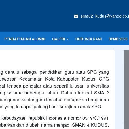
sma02_kudus@yahoo.co.
PENDAFTARAN ALUMNI
GALERI
HUBUNGI KAMI
SPMB 2026
dahulu sebagai pendidikan guru atau SPG yang
 Purwosari Kecamatan Kota Kabupaten Kudus. SPG
ai tenaga pengajar atau seperti lulusan universitas
sung selama beberapa tahun. Dahulu tempat SMA 2
 bangunan kantor guru tersebut merupakan bangunan
an yang terdapat patung hasil kerajinan anak SPG.
n kebudayaan republik Indonesia nomor 0519/O/1991
ibubarkan dan diubah nama menjadi SMAN 4 KUDUS.