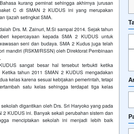
 Bahasa kurang peminat sehingga akhirnya jurusan
jar paket C di SMAN 2 KUDUS ini yang merupakan
an ijazah setingkat SMA.
T
alah Drs. M. Zainuri, M.Si sampai 2014. Sejak tahun
mberi kepercayaan kepada SMA 2 KUDUS untuk
wawasan seni dan budaya. SMA 2 Kudus juga telah
gori mandiri (RSKM/RSSN) oleh Direktorat Pembinaan
.
UDUS sangat besar hal tersebut terbukti ketika
hun. Ketika tahun 2011 SMAN 2 KUDUS mengadakan
A
dua kelas karena sesuai kebijakan pemerintah, tetapi
rtambah satu kelas sehingga terdapat tiga kelas
sekolah digantikan oleh Drs. Sri Haryoko yang pada
AN 2 KUDUS ini. Banyak sekali perubahan sistem dan
P
gga menciptakan sekolah ini menjadi lebih baik