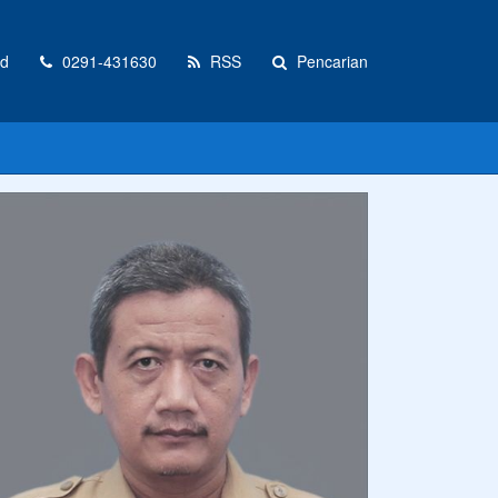
id
0291-431630
RSS
Pencarian