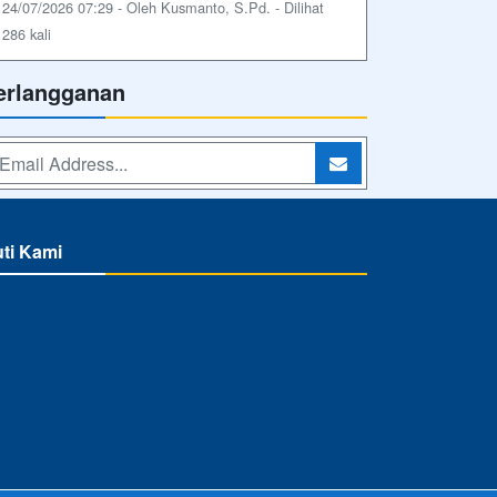
24/07/2026 07:29 - Oleh Kusmanto, S.Pd. - Dilihat
286 kali
erlangganan
uti Kami