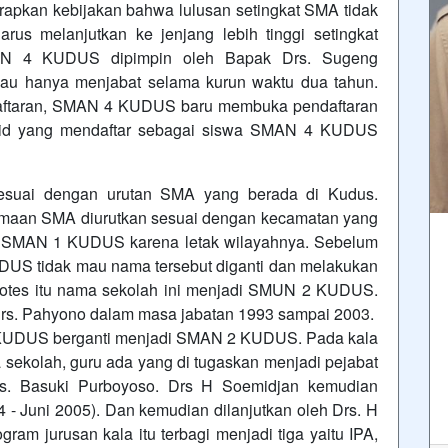
rapkan kebijakan bahwa lulusan setingkat SMA tidak
rus melanjutkan ke jenjang lebih tinggi setingkat
MAN 4 KUDUS dipimpin oleh Bapak Drs. Sugeng
iau hanya menjabat selama kurun waktu dua tahun.
ndaftaran, SMAN 4 KUDUS baru membuka pendaftaran
murid yang mendaftar sebagai siswa SMAN 4 KUDUS
suai dengan urutan SMA yang berada di Kudus.
maan SMA diurutkan sesuai dengan kecamatan yang
i SMAN 1 KUDUS karena letak wilayahnya. Sebelum
DUS tidak mau nama tersebut diganti dan melakukan
protes itu nama sekolah ini menjadi SMUN 2 KUDUS.
Drs. Pahyono dalam masa jabatan 1993 sampai 2003.
KUDUS berganti menjadi SMAN 2 KUDUS. Pada kala
 sekolah, guru ada yang di tugaskan menjadi pejabat
Drs. Basuki Purboyoso. Drs H Soemidjan kemudian
4 - Juni 2005). Dan kemudian dilanjutkan oleh Drs. H
ram jurusan kala itu terbagi menjadi tiga yaitu IPA,