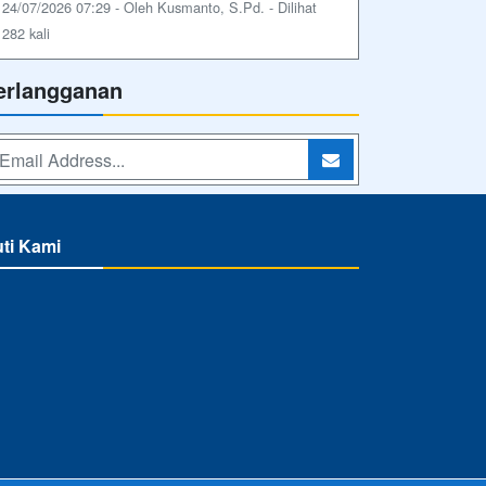
24/07/2026 07:29 - Oleh Kusmanto, S.Pd. - Dilihat
282 kali
erlangganan
uti Kami