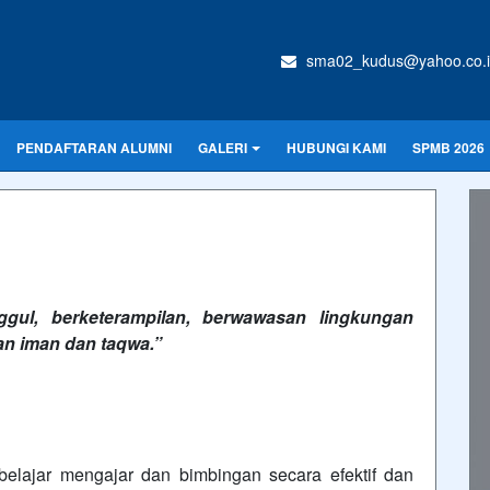
sma02_kudus@yahoo.co.
PENDAFTARAN ALUMNI
GALERI
HUBUNGI KAMI
SPMB 2026
ggul, berketerampilan, berwawasan lingkungan
an iman dan taqwa.”
elajar mengajar dan bimbingan secara efektif dan