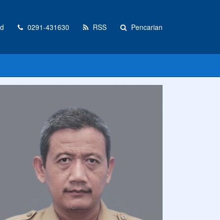
id
0291-431630
RSS
Pencarian