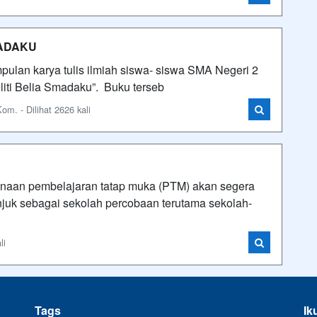
MADAKU
pulan karya tulis ilmiah siswa- siswa SMA Negeri 2
liti Belia Smadaku”. Buku terseb
m. - Dilihat 2626 kali
naan pembelajaran tatap muka (PTM) akan segera
njuk sebagai sekolah percobaan terutama sekolah-
li
Tags
Ik