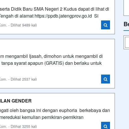
ta Didik Baru SMA Negeri 2 Kudus dapat di lihat di
ah di alamat https://ppdb.jatengprov.go.id Si
B
m. - Dilihat 9489 kali
m mengambil Ijasah, dimohon untuk mengambil di
h tanpa syarat apapun (GRATIS) dan berlaku untuk
m. - Dilihat 2537 kali
ILAN GENDER
eringati oleh bangsa ini dengan euphoria berkebaya dan
 mereduksi kemulian pemikiran-pemikiran
m. - Dilihat 3255 kali