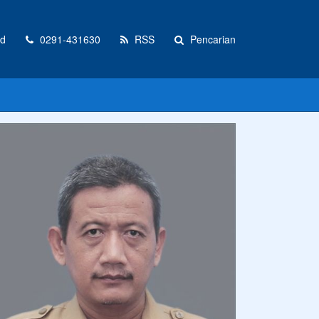
id
0291-431630
RSS
Pencarian